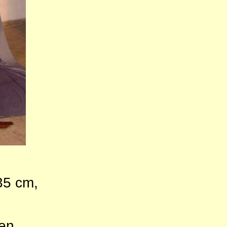
35 cm,
sen