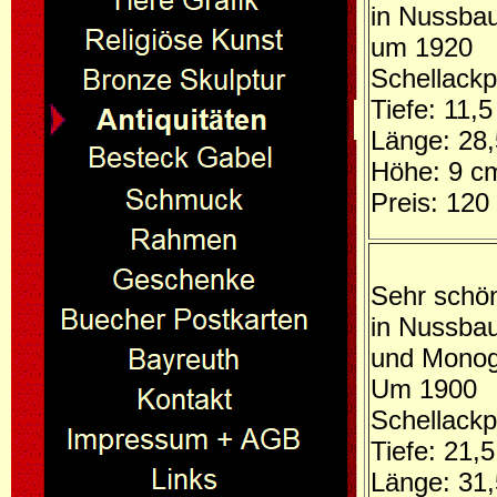
in Nussbau
um 1920
Schellackpo
Tiefe: 11,
Länge: 28
Höhe: 9 c
Preis: 120
Sehr schön
in Nussbau
und Mono
Um 1900
Schellackpo
Tiefe: 21,
Länge: 31