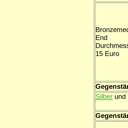
Bronzemed
End
Durchmess
15 Euro
Gegenstän
Silber
und 
Gegenstä