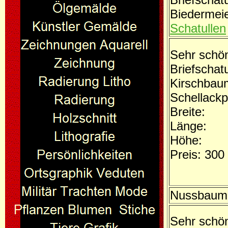
Biedermei
Schatullen
Sehr schö
Briefschatu
Kirschbau
Schellackpo
Breite:
Länge:
Höhe:
Preis: 300
Nussbaum
Sehr schön