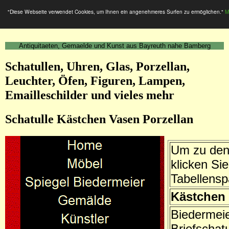
"Diese Webseite verwendet Cookies, um Ihnen ein angenehmeres Surfen zu ermöglichen."
M
Antiquitaeten, Gemaelde und Kunst aus Bayreuth nahe Bamberg
Schatullen, Uhren, Glas, Porzellan,
Leuchter, Öfen, Figuren, Lampen,
Emailleschilder und vieles mehr
Schatulle Kästchen Vasen Porzellan
Um zu den 
klicken Sie
Tabellensp
Kästchen 
Biedermei
Briefschatu