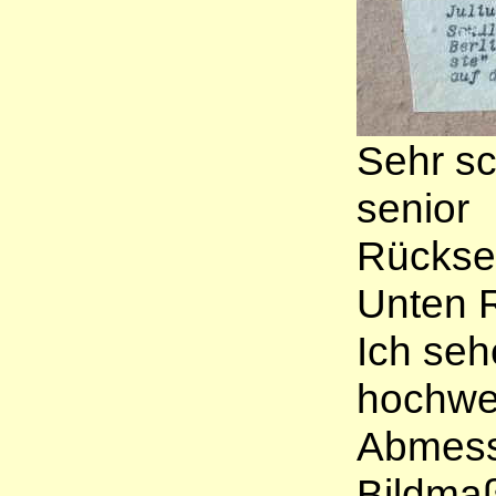
Sehr s
senior
Rücksei
Unten R
Ich seh
hochwer
Abmess
Bildmaß