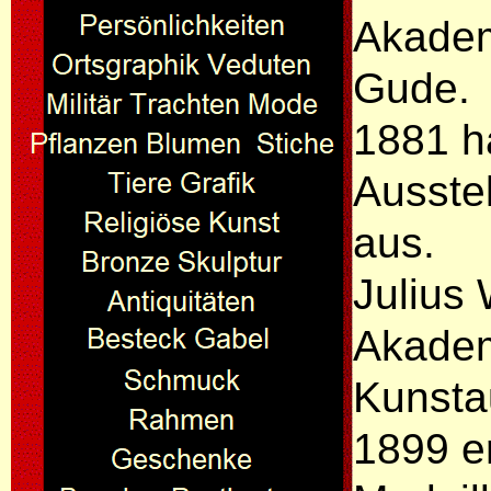
Akadem
Gude.
1881 h
Ausste
aus.
Julius 
Akadem
Kunsta
1899 e