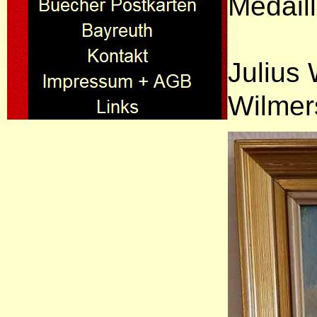
Medaill
Julius 
Wilmer