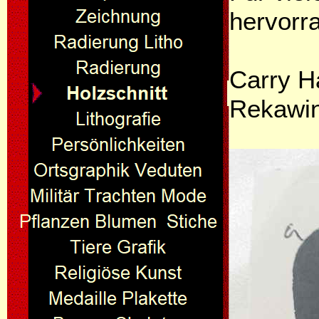
hervorr
Carry H
Rekawin