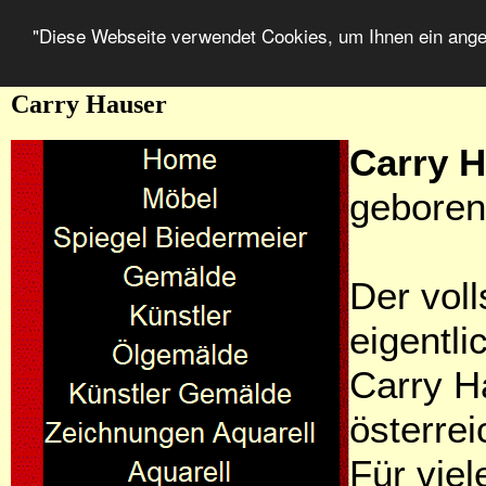
"Diese Webseite verwendet Cookies, um Ihnen ein ang
Carry Hauser
Carry 
geboren
Der vol
eigentli
Carry H
österrei
Für viel