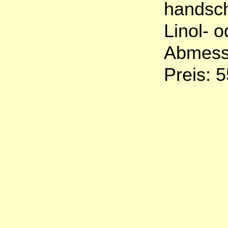
handschr
Linol- o
Abmess
Preis: 