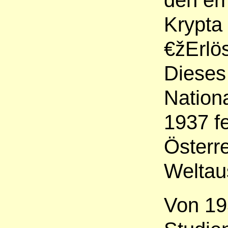
den er
Krypta
€žErlö
Dieses
Nationa
1937 fe
Österr
Weltaus
Von 19