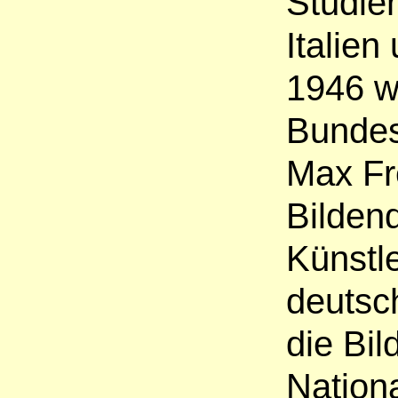
Studien
Italien
1946 w
Bundes
Max Fre
Bildend
Künstle
deutsch
die Bi
Nation