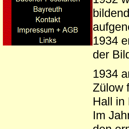
bilden
aufge
1934 e
der Bi
1934 a
Zülow f
Hall in
Im Jah