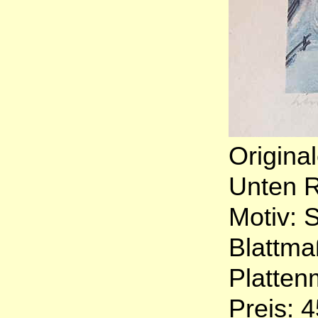
Origina
Unten Re
Motiv: 
Blattma
Platten
Preis: 