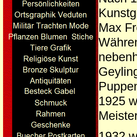
Kunstg
Max Fr
Währen
nebenh
Geylin
Puppen
1925 w
Meiste
1932 w