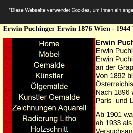
"Diese Webseite verwendet Cookies, um Ihnen ein ang
Erwin Puchinger Erwin 1876 Wien - 1944
Erwin Puc
Erwin Puch
Erwin Puchi
an der Grap
Von 1892 bi
Österreichi
Nach 1896 w
Paris und L
Ab 1901 war
ab 1933 als
Versuchsanst