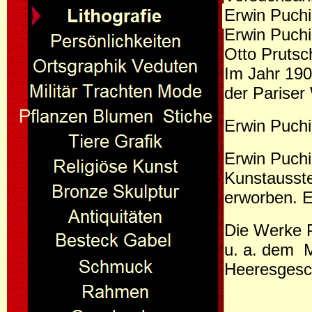
Erwin Puchi
Erwin Puchi
Otto Pruts
Im Jahr 190
der Pariser
Erwin Puchi
Erwin Puchi
Kunstausste
erworben. E
Die Werke 
u. a. dem M
Heeresgesc