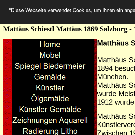
"Diese Webseite verwendet Cookies, um Ihnen ein ang
Mattäus Schiestl Mattäus 1869 Salzburg 
Matthäus S
Matthäus Sc
1894 besuch
München.
Matthäus Sc
wurde Meist
1912 wurde 
Matthäus Sc
Künstlerver
Zwischen 19