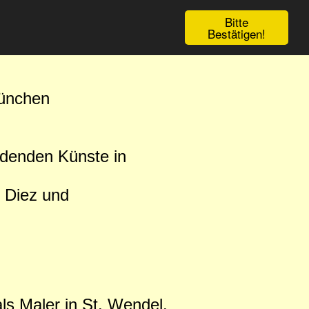
Bitte
Bestätigen!
München
ldenden Künste in
n Diez und
ls Maler in St. Wendel.