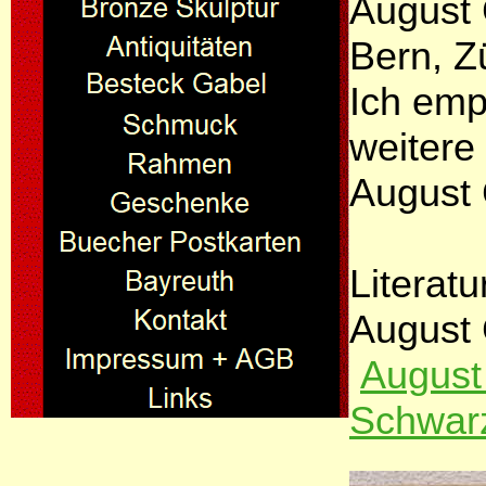
August 
Bern, Z
Ich emp
weitere 
August 
Literatu
August 
August
Schwar