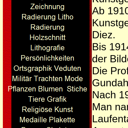
Ab 1910
Kunstge
Diez.
Bis 191
der Bil
Die Pro
Gundahl
Nach 19
Man na
Laufent