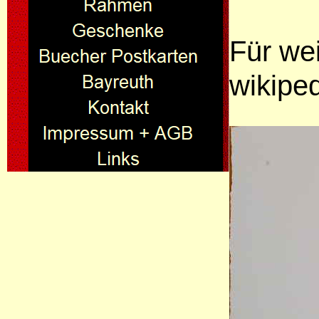
Für wei
wikiped