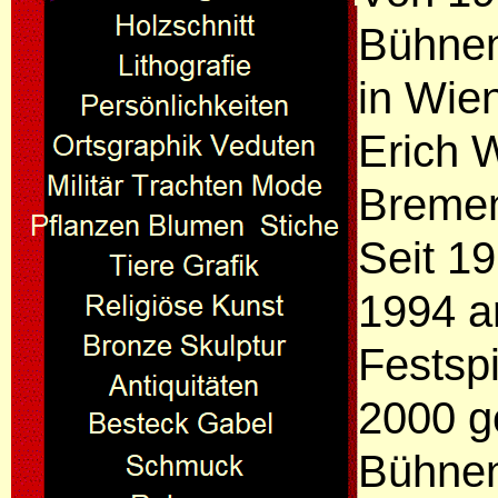
Bühnen
in Wien
Erich 
Bremen
Seit 19
1994 a
Festspi
2000 g
Bühnen